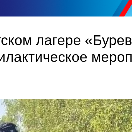
тском лагере «Буре
илактическое меро