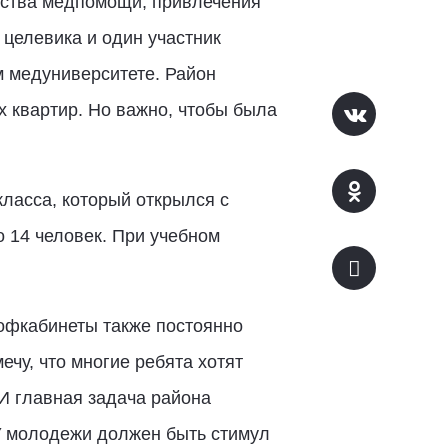
ества медпомощи, привлечения
 целевика и один участник
м медуниверситете. Район
 квартир. Но важно, чтобы была
ласса, который открылся с
о 14 человек. При учебном
офкабинеты также постоянно
чу, что многие ребята хотят
 И главная задача района
 У молодежи должен быть стимул