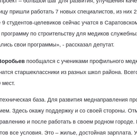
 проект – большой шаг для развития, улучшения кач
ицу пришли работать 7 новых специалистов, из них 2
9 студентов-целевиков сейчас учатся в Саратовско
 программу по строительству для медиков служебных
лись свои программы», - рассказал депутат.
Воробьев
пообщался с учениками профильного медк
учатся старшеклассники из разных школ района. Всег
 мест.
техническая база. Для развития меднаправления пр
м. Здесь окажу поддержку и со своей стороны. Отме
правлению и после работать в своем родном городе.
ов все условия. Это – жилье, достойная зарплата.