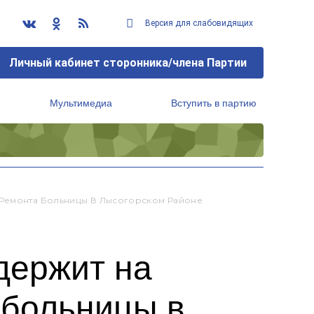
Версия для слабовидящих
Личный кабинет сторонника/члена Партии
Мультимедиа
Вступить в партию
Региональный исполнительный комитет
 Ремонта Больницы В Лысогорском Районе
держит на
 больницы в