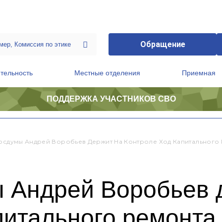
Обращение
тельность
Местные отделения
Приемная
ПОДДЕРЖКА УЧАСТНИКОВ СВО
ственной приемной Председателя Партии
Президиум регионального политического совета
Госдумы Андрей Воробьев Держит На Контроле Ход Капитального
ы Андрей Воробьев 
питального ремонта