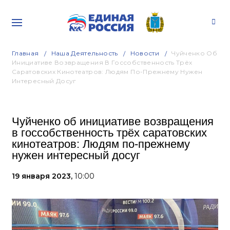
Главная
Наша Деятельность
Новости
Чуйченко Об
Инициативе Возвращения В Госсобственность Трёх
Саратовских Кинотеатров: Людям По-Прежнему Нужен
Интересный Досуг
Чуйченко об инициативе возвращения
в госсобственность трёх саратовских
кинотеатров: Людям по-прежнему
нужен интересный досуг
19 января 2023,
10:00