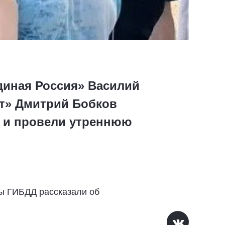
диная Россия» Василий
рт» Дмитрий Бобков
й и провели утреннюю
ры ГИБДД рассказали об