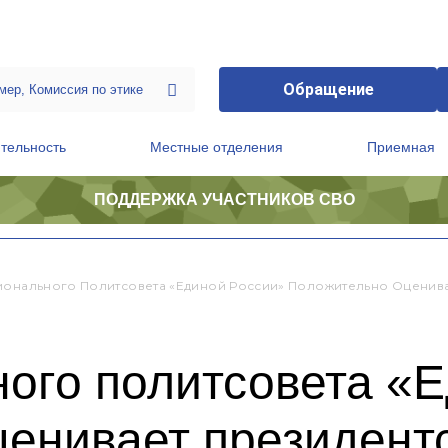
Обращение
тельность
Местные отделения
Приемная
ПОДДЕРЖКА УЧАСТНИКОВ СВО
ственной приемной Председателя Партии
Президиум регионального политического совета
ионального Политсовета «Единой России» Положительно Оценив
ного политсовета «
ценивает президент