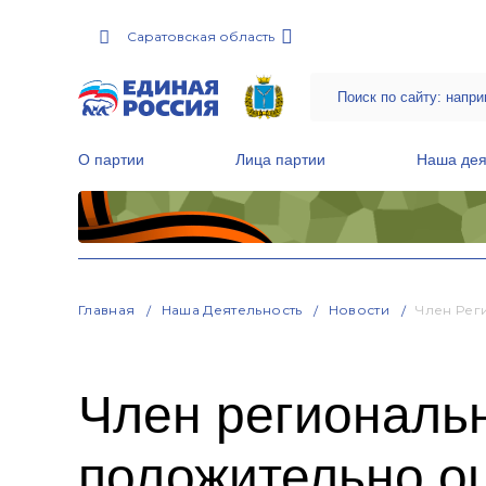
Саратовская область
О партии
Лица партии
Наша дея
Местные общественные приемные Партии
Руководитель Региональной обще
Народная программа «Единой России»
Главная
Наша Деятельность
Новости
Член Рег
Член региональ
положительно о