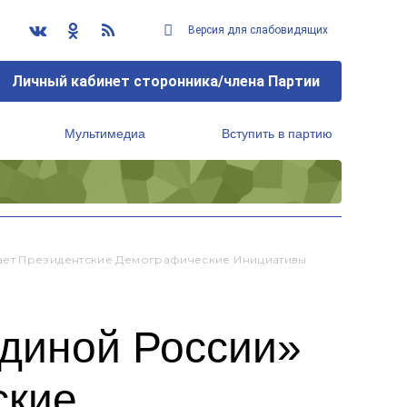
Версия для слабовидящих
Личный кабинет сторонника/члена Партии
Мультимедиа
Вступить в партию
Региональный исполнительный комитет
ает Президентские Демографические Инициативы
Единой России»
ские