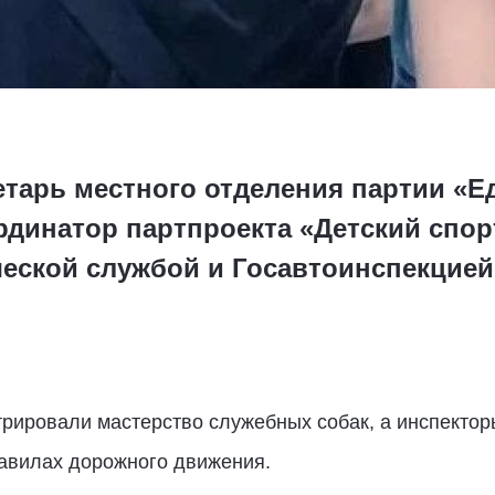
тарь местного отделения партии «Е
рдинатор партпроекта «Детский спо
ческой службой и Госавтоинспекцие
трировали мастерство служебных собак, а инспекто
равилах дорожного движения.