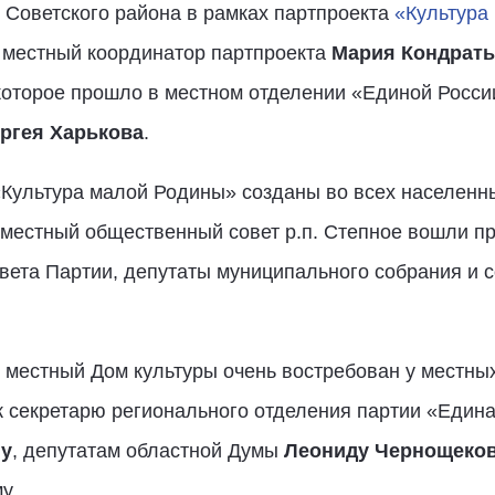
 Советского района в рамках партпроекта
«Культура
а местный координатор партпроекта
Мария Кондрать
которое прошло в местном отделении «Единой Росси
ргея Харькова
.
ультура малой Родины» созданы во всех населенных
В местный общественный совет р.п. Степное вошли п
вета Партии, депутаты муниципального собрания и с
местный Дом культуры очень востребован у местных 
к секретарю регионального отделения партии «Един
ну
, депутатам областной Думы
Леониду Чернощеко
у.