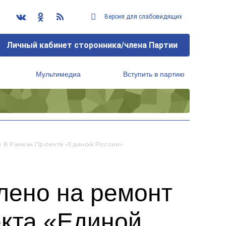
Версия для слабовидящих
Личный кабинет сторонника/члена Партии
Мультимедиа
Вступить в партию
Региональный исполнительный комитет
 В Рамках Проекта «Единой России»
лено на ремонт
екта «Единой