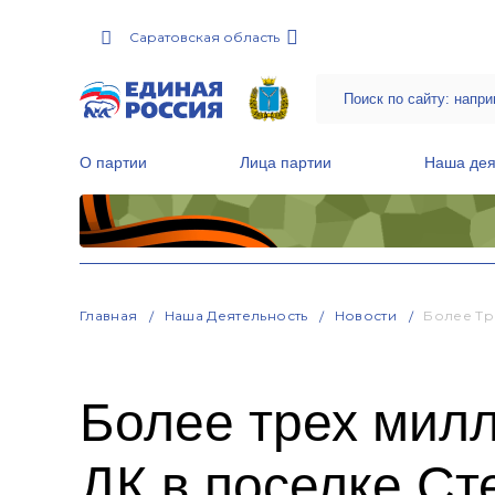
Саратовская область
О партии
Лица партии
Наша дея
Местные общественные приемные Партии
Руководитель Региональной обще
Народная программа «Единой России»
Главная
Наша Деятельность
Новости
Более Тр
Более трех мил
ДК в поселке Ст