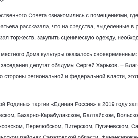
ственного Совета ознакомились с помещениями, где
тьева рассказала, что на средства, выделенные в 
зал торжеств, закупить сценическую одежду, необхо
 местного Дома культуры оказалось своевременным:
г заседания депутат облдумы Сергей Харьков. – Бла
о стороны региональной и федеральной власти, этот
ой Родины» партии «Единая Россия» в 2019 году за
вском, Базарно-Карабулакском, Балтайском, Вольско
ксовском, Перелюбском, Питерском, Пугачевском, С
льсском районах Саратовской области. Финансирова