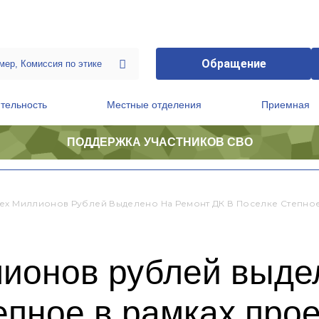
Обращение
тельность
Местные отделения
Приемная
ПОДДЕРЖКА УЧАСТНИКОВ СВО
ственной приемной Председателя Партии
Президиум регионального политического совета
ех Миллионов Рублей Выделено На Ремонт ДК В Поселке Степное
лионов рублей выде
епное в рамках про