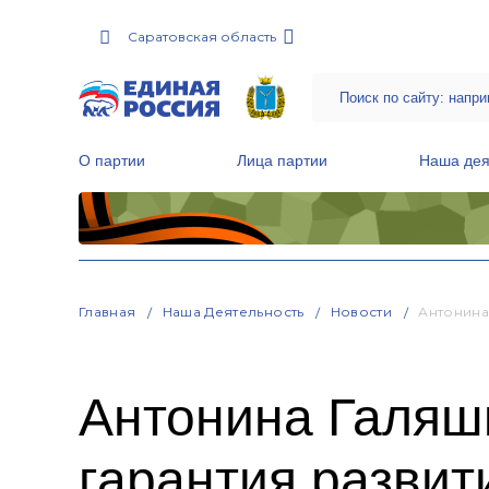
Саратовская область
О партии
Лица партии
Наша дея
Местные общественные приемные Партии
Руководитель Региональной обще
Народная программа «Единой России»
Главная
Наша Деятельность
Новости
Антонина
Антонина Галяш
гарантия развит