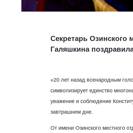
Секретарь Озинского 
Галяшкина поздравила
«20 лет назад всенародным голо
символизирует единство многона
уважение и соблюдение Конститу
завтрашнем дне.
От имени Озинского местного о