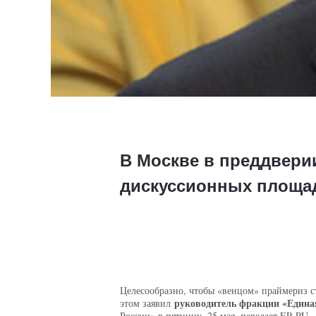
В Москве в преддверии
дискуссионных площад
Целесообразно, чтобы «венцом» праймериз с
руководитель фракции «Единая
этом заявил
России» в пятницу, 25 мая, передает ER.RU.