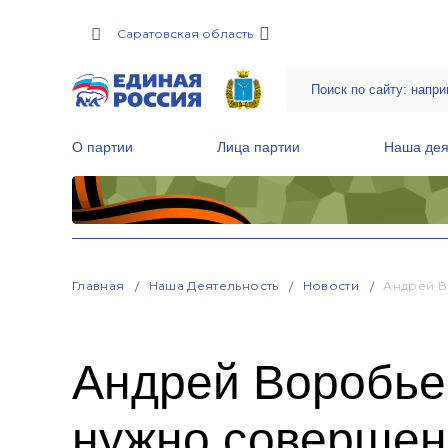
Саратовская область
О партии
Лица партии
Наша дея
Местные общественные приемные Партии
Руководитель Региональной обще
Народная программа «Единой России»
Главная
Наша Деятельность
Новости
Андрей В
Андрей Воробье
нужно совершен