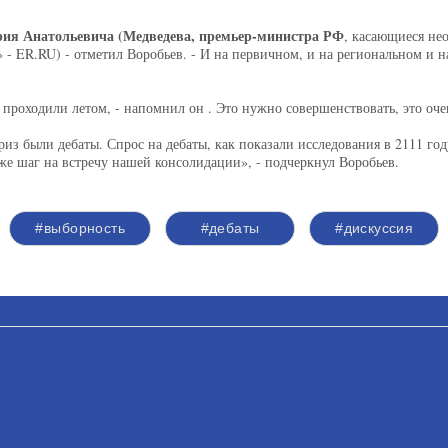
ия Анатольевича (Медведева, премьер-министра РФ
, касающиеся не
 - ER.RU) - отметил Воробьев. - И на первичном, и на региональном и 
проходили летом, - напомнил он . Это нужно совершенствовать, это оче
из были дебаты. Спрос на дебаты, как показали исследования в 2111 го
же шаг на встречу нашей консолидации», - подчеркнул Воробьев.
#выборность
#дебаты
#дискуссия