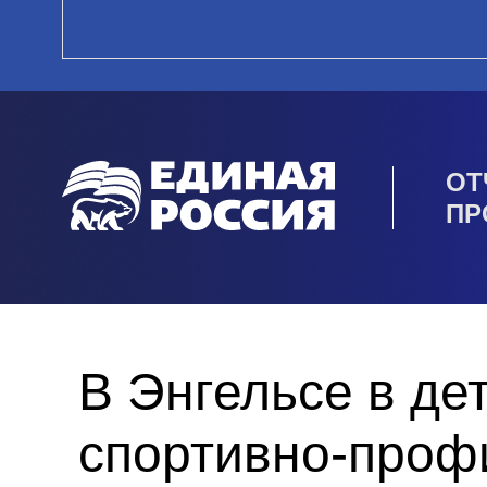
ОТ
ПР
В Энгельсе в де
спортивно-проф