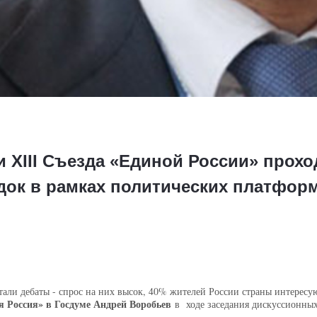
 XIII Съезда «Единой России» прохо
ок в рамках политических платфор
тали дебаты - спрос на них высок, 40% жителей России страны интересу
 Россия» в Госдуме Андрей Воробьев
в ходе заседания дискуссионных