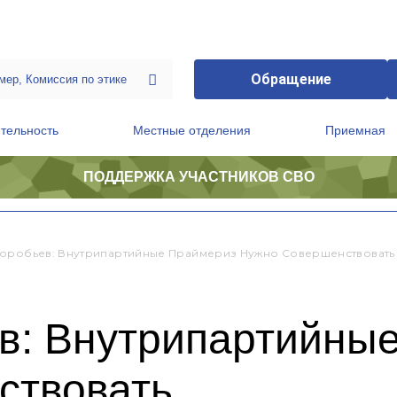
Обращение
тельность
Местные отделения
Приемная
ПОДДЕРЖКА УЧАСТНИКОВ СВО
ственной приемной Председателя Партии
Президиум регионального политического совета
оробьев: Внутрипартийные Праймериз Нужно Совершенствовать
в: Внутрипартийны
ствовать