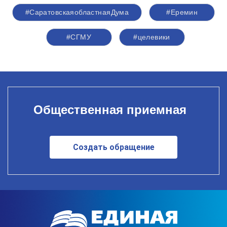
#СаратовскаяобластнаяДума
#Еремин
#СГМУ
#целевики
Общественная приемная
Создать обращение