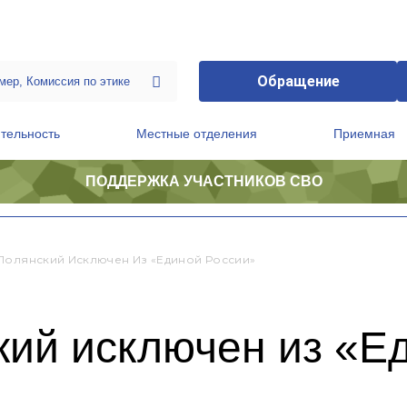
Обращение
тельность
Местные отделения
Приемная
ПОДДЕРЖКА УЧАСТНИКОВ СВО
ственной приемной Председателя Партии
Президиум регионального политического совета
Полянский Исключен Из «Единой России»
кий исключен из «Е