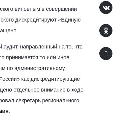
нского виновным в совершении
нского дискредитируют «Единую
ращено.
аудит, направленный на то, что
о принимается то или иное
ным по административному
России» как дискредитирующие
щено отдельное внимание в ходе
ровал секретарь регионального
мин
.