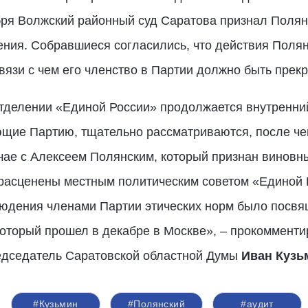
бря Волжский районный суд Саратова признал Поля
ния. Собравшиеся согласились, что действия Поля
связи с чем его членство в Партии должно быть прек
делении «Единой России» продолжается внутренний 
щие Партию, тщательно рассматриваются, после чег
учае с Алексеем Полянским, который признан винов
расценены местным политическим советом «Единой 
юдения членами Партии этических норм было посвя
который прошел в декабре в Москве», – прокомменти
едседатель Саратовской областной Думы
Иван Кузь
#Кузьмин
#Полянский
#аудит