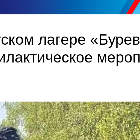
тском лагере «Буре
илактическое меро