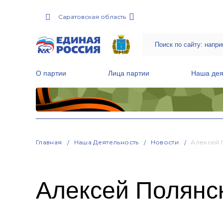
Саратовская область
О партии
Лица партии
Наша дея
Местные общественные приемные Партии
Руководитель Региональной обще
Народная программа «Единой России»
Главная
Наша Деятельность
Новости
Алексей 
Алексей Полянс