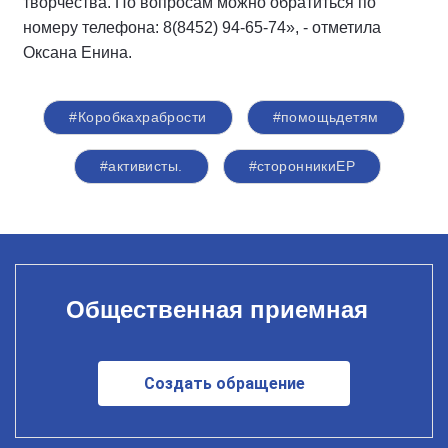
творчества. По вопросам можно обратиться по
номеру телефона: 8(8452) 94-65-74», - отметила
Оксана Енина.
#Коробкахрабрости
#помощьдетям
#активисты.
#сторонникиЕР
Общественная приемная
Создать обращение