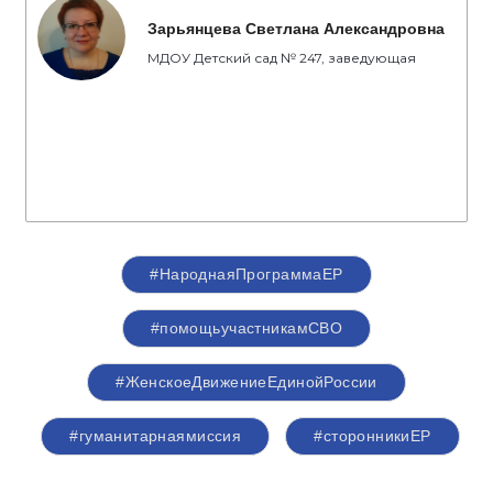
Зарьянцева Светлана Александровна
МДОУ Детский сад № 247, заведующая
#НароднаяПрограммаЕР
#помощьучастникамСВО
#ЖенскоеДвижениеЕдинойРоссии
#гуманитарнаямиссия
#сторонникиЕР