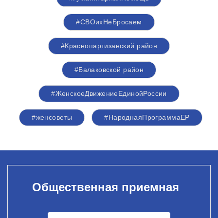
#СВОихНеБросаем
#Краснопартизанский район
#Балаковской район
#ЖенскоеДвижениеЕдинойРоссии
#женсоветы
#НароднаяПрограммаЕР
Общественная приемная