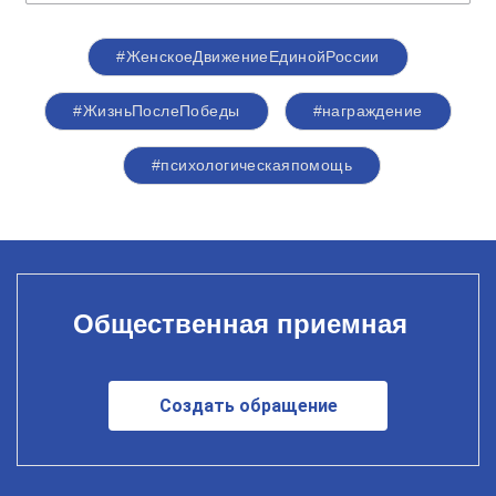
#ЖенскоеДвижениеЕдинойРоссии
#ЖизньПослеПобеды
#награждение
#психологическаяпомощь
Общественная приемная
Создать обращение